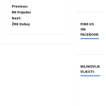
P
Previous:
RK Prijedor
o
Next:
ŽRK Doboj
FIND US
s
ON
FACEBOOK
t
n
a
v
NAJNOVIJE
VIJESTI:
i
Rukometaši
g
Izviđača
a
saznali
protivnike