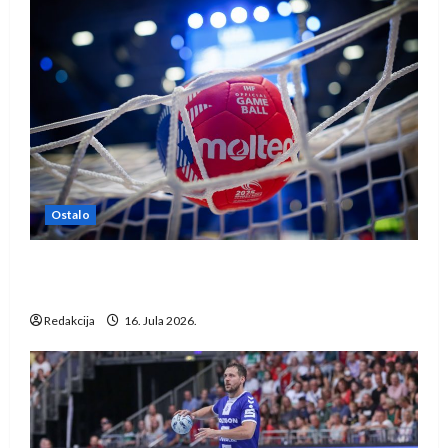
Ostalo
IHF ukinuo suspenziju: Rusija i Bjelorusija
vraćaju se u međunarodni rukomet
Redakcija
16. Jula 2026.