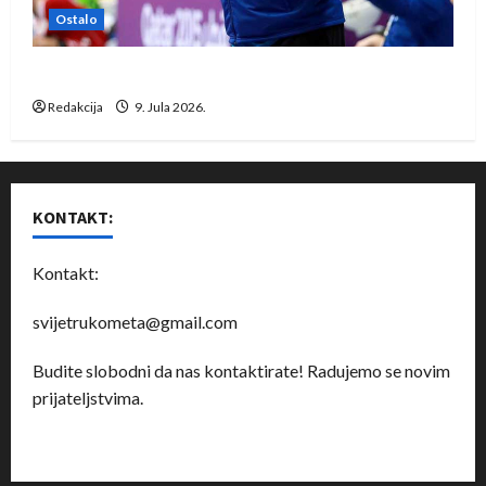
Ostalo
Dragan Marković preuzeo tuniški Club Africain
Redakcija
9. Jula 2026.
KONTAKT:
Kontakt:
svijetrukometa@gmail.com
Budite slobodni da nas kontaktirate! Radujemo se novim
prijateljstvima.