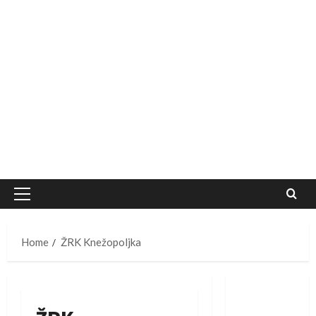
Primary
Menu
Home
ŽRK Knežopoljka