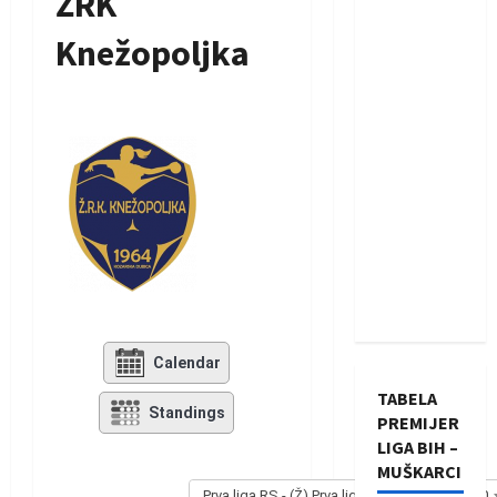
ŽRK
Knežopoljka
Calendar
TABELA
Standings
PREMIJER
LIGA BIH –
MUŠKARCI
Prva liga RS - (Ž) Prva liga RS - (Ž) 2019/2020