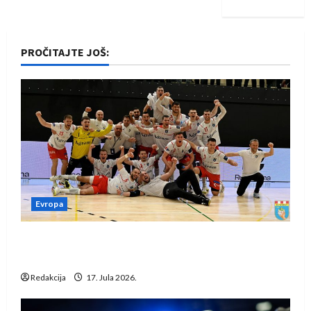
PROČITAJTE JOŠ:
Evropa
Rukometaši Izviđača saznali protivnike u grupi
Evropske lige
Redakcija
17. Jula 2026.