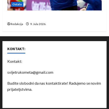
Ostalo
Dragan Marković preuzeo tuniški Club Africain
Redakcija
9. Jula 2026.
KONTAKT:
Kontakt:
svijetrukometa@gmail.com
Budite slobodni da nas kontaktirate! Radujemo se novim
prijateljstvima.