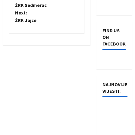
P
ŽRK Sedmerac
o
Next:
ŽRK Jajce
s
FIND US
t
ON
FACEBOOK
n
a
v
NAJNOVIJE
i
VIJESTI:
g
Rukometaši
a
Izviđača
saznali
t
protivnike