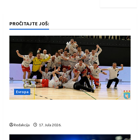
PROČITAJTE JOŠ:
Evropa
Rukometaši Izviđača saznali protivnike u grupi
Evropske lige
Redakcija
17. Jula 2026.