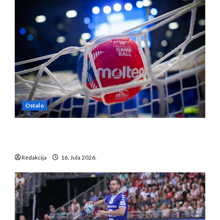
Ostalo
IHF ukinuo suspenziju: Rusija i Bjelorusija
vraćaju se u međunarodni rukomet
Redakcija
16. Jula 2026.