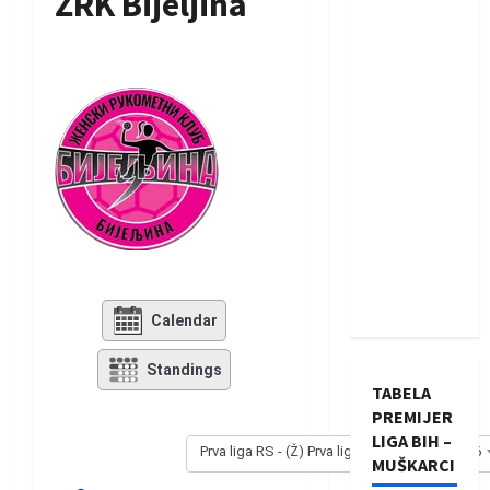
ŽRK Bijeljina
Calendar
Standings
TABELA
PREMIJER
LIGA BIH –
Prva liga RS - (Ž) Prva liga RS - (Ž) 2025/2026
MUŠKARCI