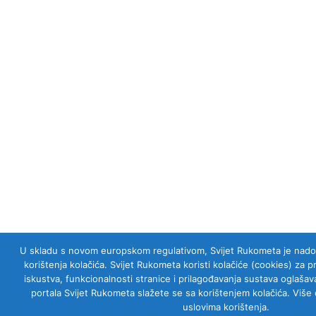
U skladu s novom europskom regulativom, Svijet Rukometa je nadogra
korištenja kolačića. Svijet Rukometa koristi kolačiće (cookies) za 
iskustva, funkcionalnosti stranice i prilagođavanja sustava oglaš
portala Svijet Rukometa slažete se sa korištenjem kolačića. Više 
uslovima korištenja.