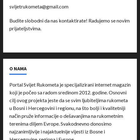
svijetrukometa@gmail.com
Budite slobodni da nas kontaktirate! Radujemo se novim
prijateljstvima.
O NAMA
Portal Svijet Rukometa je specijalizirani internet magazin
koji je počeo sa radom sredinom 2012. godine. Osnovni
cilj ovog projekta jeste da se svim ljubiteljima rukometa
u Bosni i Hercegovini i regionu, na što bolji i kvalitetniji
način pruže informacije o dešavanjima na rukometnim
terenima diljem Evrope. Svakodnevno donosimo
najzanimljivije i najaktuelnije vijesti iz Bosne i
Hercegovine, regiona i Evrope.