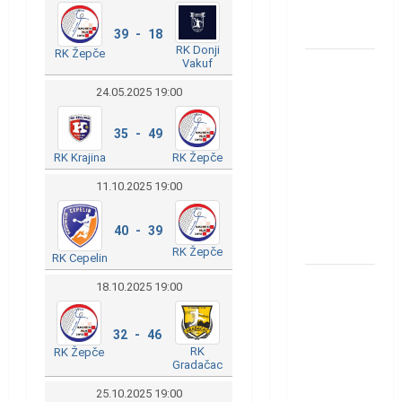
rukometaš
Krivaje
39 - 18
RK Donji
RK Žepče
Vakuf
RK Izviđač
Agram
24.05.2025 19:00
izborio
nastup u
35 - 49
EHF
RK Krajina
RK Žepče
European
11.10.2025 19:00
League za
sezonu
40 - 39
2026./2027.
RK Žepče
RK Cepelin
Horvat
18.10.2025 19:00
trener
obnovljenog
32 - 46
Zagreba:
RK
RK Žepče
Gradačac
Nadam se
iskoraku
25.10.2025 19:00