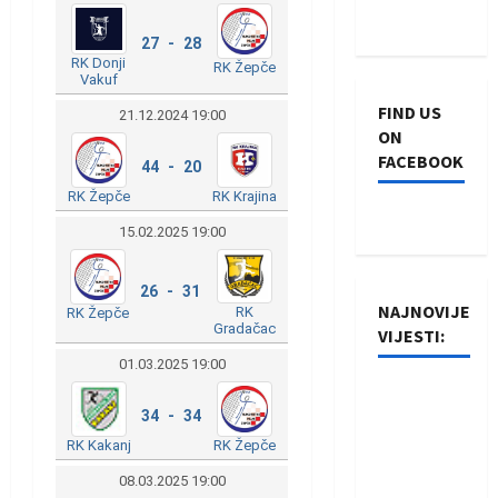
27 - 28
RK Donji
RK Žepče
Vakuf
FIND US
21.12.2024 19:00
ON
FACEBOOK
44 - 20
RK Krajina
RK Žepče
15.02.2025 19:00
26 - 31
NAJNOVIJE
RK
RK Žepče
Gradačac
VIJESTI:
01.03.2025 19:00
Rukometaši
34 - 34
Izviđača
RK Kakanj
RK Žepče
saznali
protivnike
08.03.2025 19:00