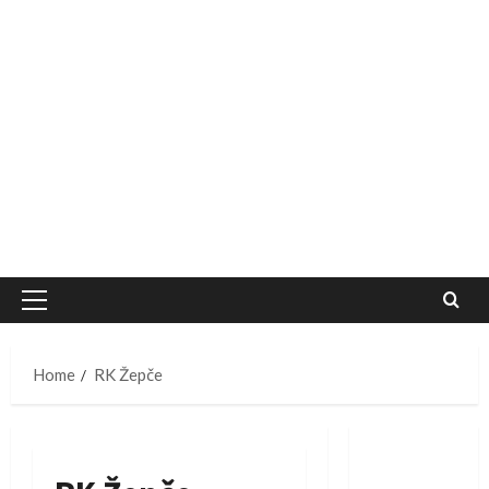
Primary
Menu
Home
RK Žepče