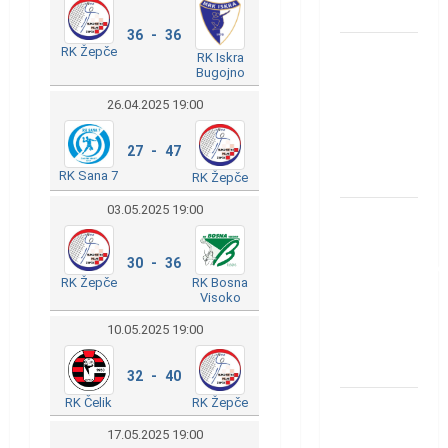
Löwena
36 - 36
Dragan
RK Žepče
RK Iskra
Bugojno
Marković
preuzeo
26.04.2025 19:00
tuniški
Club
27 - 47
Africain
RK Sana 7
RK Žepče
03.05.2025 19:00
Pobjeda
omladinske
30 - 36
reprezentacije
RK Bosna
RK Žepče
BiH na
Visoko
otvaranju
10.05.2025 19:00
Evropskog
prvenstva
32 - 40
RK Žepče
RK Čelik
Amar Herić
novi je
17.05.2025 19:00