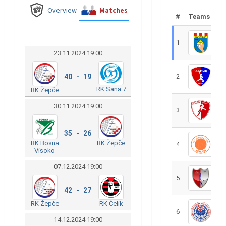
Overview
Matches
#
Teams
1
R
23.11.2024 19:00
40 - 19
2
R
RK Sana 7
RK Žepče
30.11.2024 19:00
3
R
35 - 26
RK Bosna
RK Žepče
4
R
Visoko
07.12.2024 19:00
5
R
42 - 27
RK Žepče
RK Čelik
6
S
14.12.2024 19:00