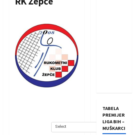
RK Žepče
TABELA
PREMIJER
LIGA BIH –
Select
MUŠKARCI