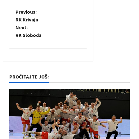
P
Previous:
RK Krivaja
o
Next:
RK Sloboda
s
t
n
PROČITAJTE JOŠ:
a
v
i
g
a