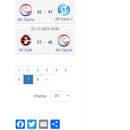
42 - 41
RK Sana 7
RK Žepče
22.11.2025 19:00
37 - 45
RK Žepče
RK Čelik
«
1
2
3
4
5
6
7
8
»
25
Display
Facebook
Twitter
Email
Share