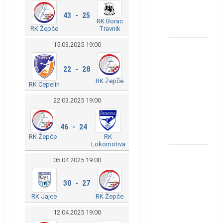
u grupi
Evropske
43 - 25
RK Borac
lige
Travnik
RK Žepče
15.03.2025 19:00
IHF ukinuo
suspenziju:
22 - 28
Rusija i
RK Žepče
Bjelorusija
RK Cepelin
vraćaju se
22.03.2025 19:00
u
međunarodni
46 - 24
rukomet
RK
RK Žepče
Lokomotiva
Kentin
05.04.2025 19:00
Mahé
novo
30 - 27
pojačanje
RK Jajce
RK Žepče
Rhein-
12.04.2025 19:00
Neckar