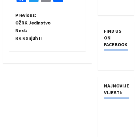
P
Previous:
OŽRK Jedinstvo
o
Next:
FIND US
ON
RK Konjuh II
s
FACEBOOK
t
n
a
NAJNOVIJE
v
VIJESTI:
i
Rukometaši
Izviđača
g
saznali
a
protivnike