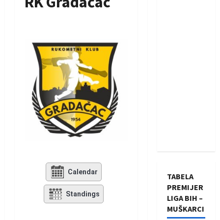
RK Gradačac
Calendar
TABELA
PREMIJER
Standings
LIGA BIH –
MUŠKARCI