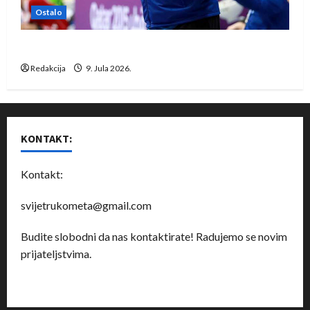
Ostalo
Dragan Marković preuzeo tuniški Club Africain
Redakcija
9. Jula 2026.
KONTAKT:
Kontakt:
svijetrukometa@gmail.com
Budite slobodni da nas kontaktirate! Radujemo se novim
prijateljstvima.