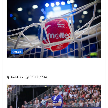
Ostalo
IHF ukinuo suspenziju: Rusija i Bjelorusija
vraćaju se u međunarodni rukomet
Redakcija
16. Jula 2026.