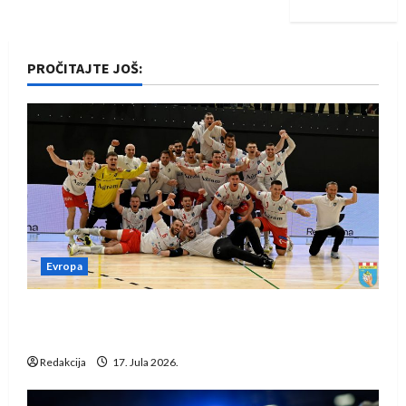
PROČITAJTE JOŠ:
Evropa
Rukometaši Izviđača saznali protivnike u grupi
Evropske lige
Redakcija
17. Jula 2026.