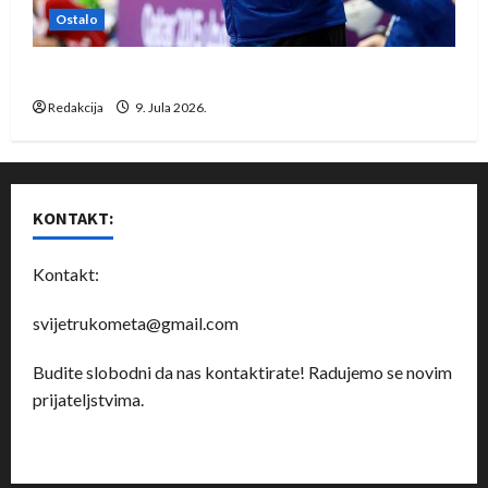
Ostalo
Dragan Marković preuzeo tuniški Club Africain
Redakcija
9. Jula 2026.
KONTAKT:
Kontakt:
svijetrukometa@gmail.com
Budite slobodni da nas kontaktirate! Radujemo se novim
prijateljstvima.