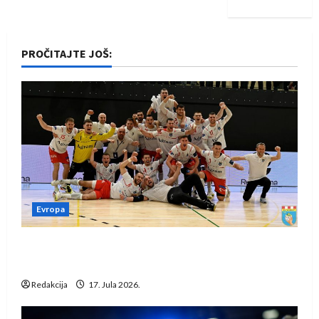
PROČITAJTE JOŠ:
Evropa
Rukometaši Izviđača saznali protivnike u grupi
Evropske lige
Redakcija
17. Jula 2026.