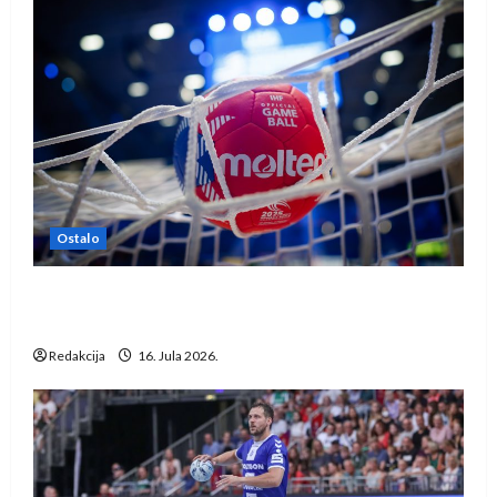
Ostalo
IHF ukinuo suspenziju: Rusija i Bjelorusija
vraćaju se u međunarodni rukomet
Redakcija
16. Jula 2026.