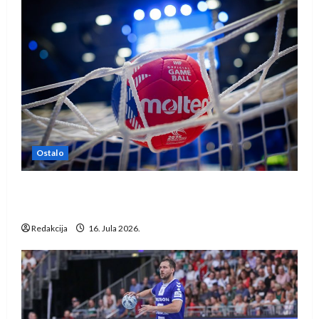
Ostalo
IHF ukinuo suspenziju: Rusija i Bjelorusija
vraćaju se u međunarodni rukomet
Redakcija
16. Jula 2026.