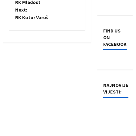
RK Mladost
o
Next:
RK Kotor Varoš
s
FIND US
t
ON
FACEBOOK
n
a
v
i
NAJNOVIJE
VIJESTI:
g
Rukometaši
a
Izviđača
t
saznali
protivnike