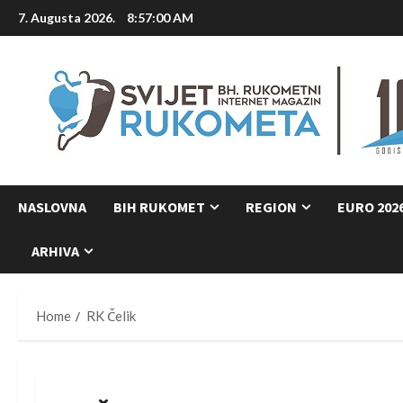
Skip
7. Augusta 2026.
8:57:00 AM
to
content
NASLOVNA
BIH RUKOMET
REGION
EURO 202
ARHIVA
Home
RK Čelik