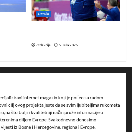
Ostalo
e Rhein-
Dragan Marković preuzeo tuniški
Club Africain
Redakcija
9. Jula 2026.
ecijalizirani internet magazin koji je počeo sa radom
ni cilj ovog projekta jeste da se svim ljubiteljima rukometa
u, na što bolji i kvalitetniji način pruže informacije o
terenima diljem Evrope. Svakodnevno donosimo
e vijesti iz Bosne i Hercegovine, regiona i Evrope.