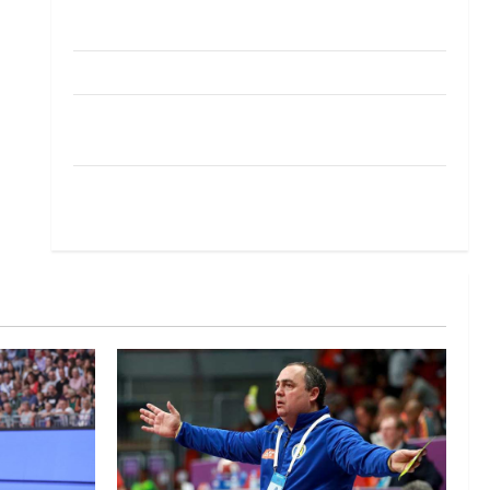
Pobjeda omladinske reprezentacije BiH na
otvaranju Evropskog prvenstva
Amar Herić novi je rukometaš Krivaje
RK Izviđač Agram izborio nastup u EHF
European League za sezonu 2026./2027.
Horvat trener obnovljenog Zagreba: Nadam se
iskoraku