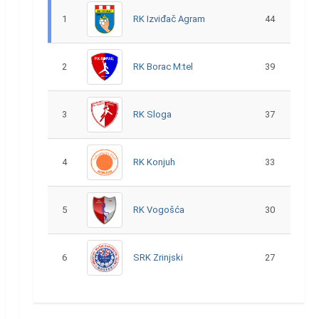
1
RK Izviđač Agram
44
2
RK Borac M:tel
39
3
RK Sloga
37
4
RK Konjuh
33
5
RK Vogošća
30
6
SRK Zrinjski
27