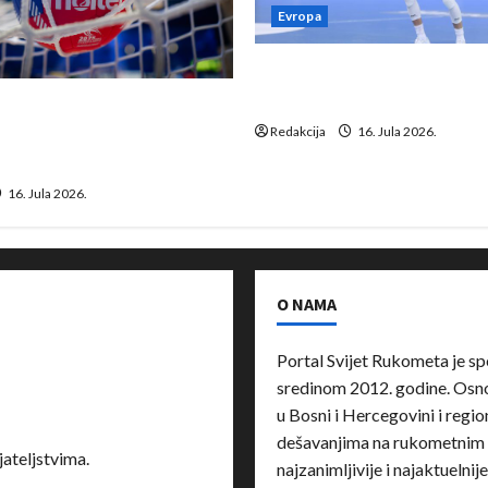
Evropa
Kentin Mahé novo pojačanj
Neckar Löwena
suspenziju: Rusija i
a vraćaju se u međunarodni
Redakcija
16. Jula 2026.
16. Jula 2026.
O NAMA
Portal Svijet Rukometa je sp
sredinom 2012. godine. Osnov
u Bosni i Hercegovini i region
dešavanjima na rukometnim 
ateljstvima.
najzanimljivije i najaktuelnij