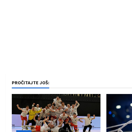
o
n
PROČITAJTE JOŠ: