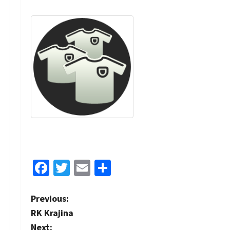
Facebook
Twitter
Email
Share
P
Previous:
RK Krajina
o
Next: