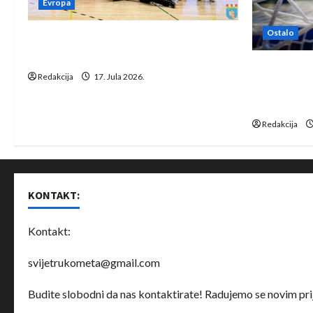
Evropa
Ostalo
Rukometaši Izviđača saznali
protivnike u grupi Evropske lige
IHF ukinuo 
Redakcija
17. Jula 2026.
Bjelorusij
rukomet
Redakcija
KONTAKT:
Kontakt:
svijetrukometa@gmail.com
Budite slobodni da nas kontaktirate! Radujemo se novim prij