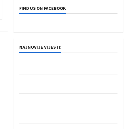
FIND US ON FACEBOOK
NAJNOVIJE VIJESTI:
Rukometaši Izviđača saznali protivnike u grupi
Evropske lige
IHF ukinuo suspenziju: Rusija i Bjelorusija
vraćaju se u međunarodni rukomet
Kentin Mahé novo pojačanje Rhein-Neckar
Löwena
Dragan Marković preuzeo tuniški Club Africain