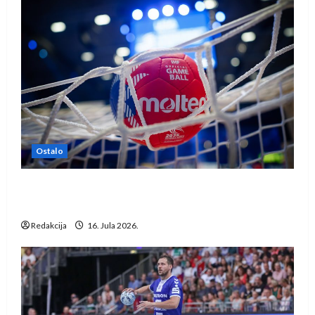
Ostalo
IHF ukinuo suspenziju: Rusija i Bjelorusija
vraćaju se u međunarodni rukomet
Redakcija
16. Jula 2026.