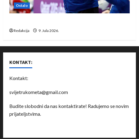
Ostalo
Dragan Marković preuzeo tuniški Club Africain
Redakcija
9. Jula 2026.
KONTAKT:
Kontakt:
svijetrukometa@gmail.com
Budite slobodni da nas kontaktirate! Radujemo se novim
prijateljstvima.