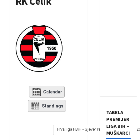
RK Čelik
Calendar
Standings
TABELA
PREMIJER
LIGA BIH –
Prva liga FBiH - Sjever Prva liga FBiH - Sjever
MUŠKARCI