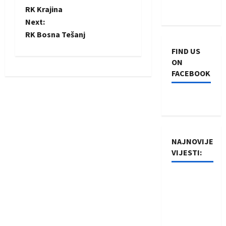
P
RK Krajina
o
Next:
RK Bosna Tešanj
s
FIND US
t
ON
FACEBOOK
n
a
v
NAJNOVIJE
i
VIJESTI:
g
Rukometaši
a
Izviđača
saznali
t
protivnike