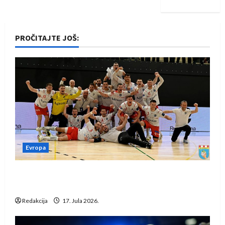
PROČITAJTE JOŠ:
Evropa
Rukometaši Izviđača saznali protivnike u grupi
Evropske lige
Redakcija
17. Jula 2026.