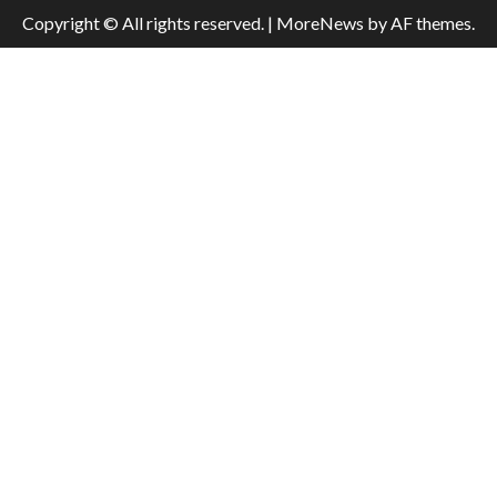
Copyright © All rights reserved.
|
MoreNews
by AF themes.