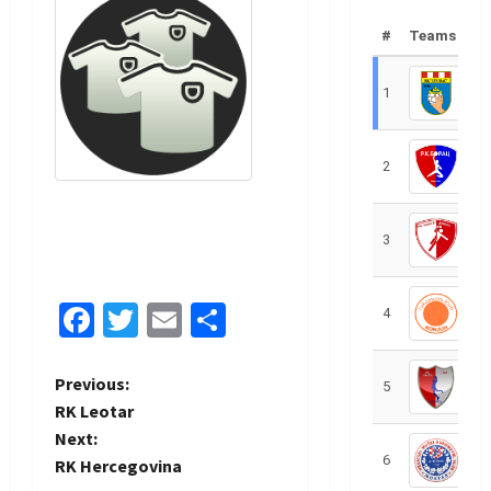
#
Teams
1
R
2
R
3
R
Facebook
Twitter
Email
Share
4
R
P
Previous:
5
R
RK Leotar
o
Next:
6
S
RK Hercegovina
s