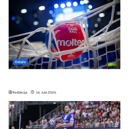
Ostalo
IHF ukinuo suspenziju: Rusija i Bjelorusija
vraćaju se u međunarodni rukomet
Redakcija
16. Jula 2026.