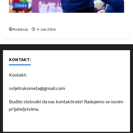
Ostalo
Dragan Marković preuzeo tuniški Club Africain
Redakcija
9. Jula 2026.
KONTAKT:
Kontakt:
svijetrukometa@gmail.com
Budite slobodni da nas kontaktirate! Radujemo se novim
prijateljstvima.