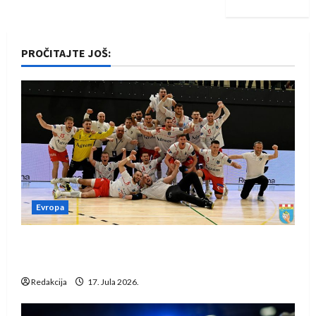
PROČITAJTE JOŠ:
Evropa
Rukometaši Izviđača saznali protivnike u grupi
Evropske lige
Redakcija
17. Jula 2026.