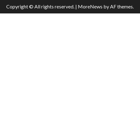
Copyright © All rights reserved.
|
MoreNews
by AF themes.