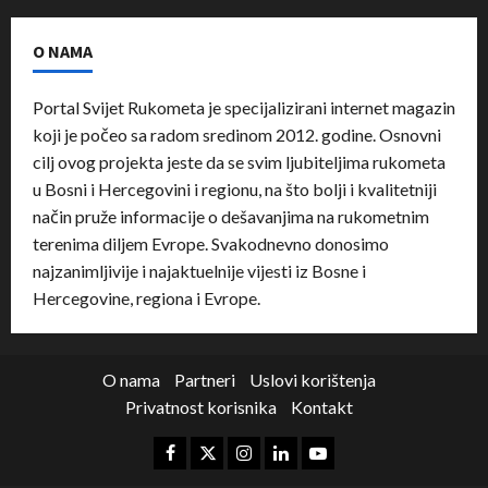
O NAMA
Portal Svijet Rukometa je specijalizirani internet magazin
koji je počeo sa radom sredinom 2012. godine. Osnovni
cilj ovog projekta jeste da se svim ljubiteljima rukometa
u Bosni i Hercegovini i regionu, na što bolji i kvalitetniji
način pruže informacije o dešavanjima na rukometnim
terenima diljem Evrope. Svakodnevno donosimo
najzanimljivije i najaktuelnije vijesti iz Bosne i
Hercegovine, regiona i Evrope.
O nama
Partneri
Uslovi korištenja
Privatnost korisnika
Kontakt