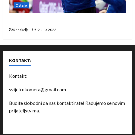
Ostalo
Dragan Marković preuzeo tuniški Club Africain
Redakcija
9. Jula 2026.
KONTAKT:
Kontakt:
svijetrukometa@gmail.com
Budite slobodni da nas kontaktirate! Radujemo se novim
prijateljstvima.