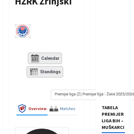
HŽRK Zrinjski
Calendar
Standings
Premijer liga (Ž) Premijer liga - Žene 2025/202
TABELA
Overview
Matches
PREMIJER
LIGA BIH –
MUŠKARCI