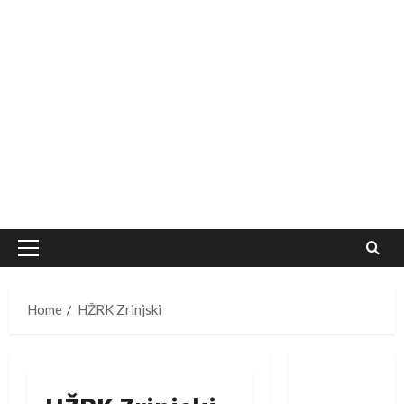
Primary
Menu
Home
HŽRK Zrinjski