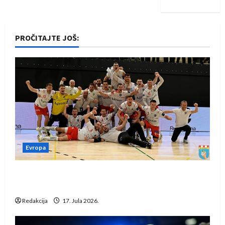
PROČITAJTE JOŠ:
Evropa
Rukometaši Izviđača saznali protivnike u grupi
Evropske lige
Redakcija
17. Jula 2026.