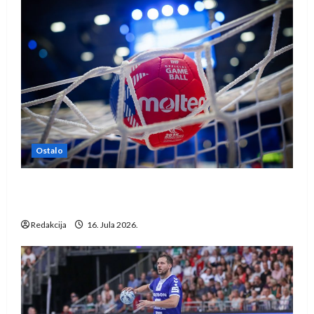
Ostalo
IHF ukinuo suspenziju: Rusija i Bjelorusija
vraćaju se u međunarodni rukomet
Redakcija
16. Jula 2026.