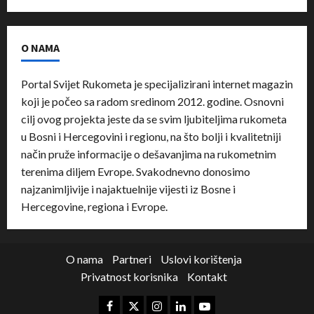
O NAMA
Portal Svijet Rukometa je specijalizirani internet magazin
koji je počeo sa radom sredinom 2012. godine. Osnovni
cilj ovog projekta jeste da se svim ljubiteljima rukometa
u Bosni i Hercegovini i regionu, na što bolji i kvalitetniji
način pruže informacije o dešavanjima na rukometnim
terenima diljem Evrope. Svakodnevno donosimo
najzanimljivije i najaktuelnije vijesti iz Bosne i
Hercegovine, regiona i Evrope.
O nama
Partneri
Uslovi korištenja
Privatnost korisnika
Kontakt