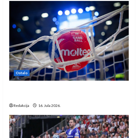
Ostalo
IHF ukinuo suspenziju: Rusija i Bjelorusija
vraćaju se u međunarodni rukomet
Redakcija
16. Jula 2026.