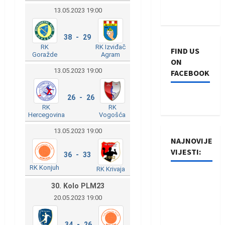
13.05.2023 19:00
38 - 29
RK
RK Izviđač
FIND US
Goražde
Agram
ON
13.05.2023 19:00
FACEBOOK
26 - 26
RK
RK
Hercegovina
Vogošća
13.05.2023 19:00
NAJNOVIJE
VIJESTI:
36 - 33
RK Konjuh
RK Krivaja
Rukometaši
30. Kolo PLM23
Izviđača
20.05.2023 19:00
saznali
protivnike
34 - 26