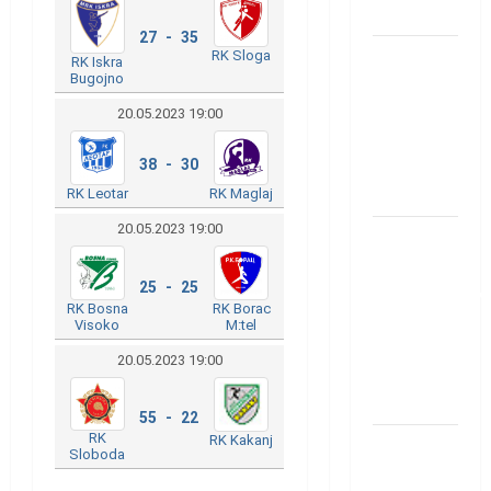
Löwena
27 - 35
Dragan
RK Sloga
RK Iskra
Bugojno
Marković
preuzeo
20.05.2023 19:00
tuniški
38 - 30
Club
Africain
RK Leotar
RK Maglaj
20.05.2023 19:00
Pobjeda
omladinske
25 - 25
reprezentacije
RK Bosna
RK Borac
BiH na
Visoko
M:tel
otvaranju
20.05.2023 19:00
Evropskog
prvenstva
55 - 22
RK
RK Kakanj
Amar Herić
Sloboda
novi je