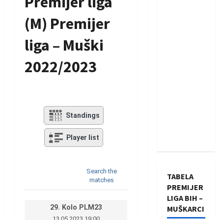
Premijer liga
(M) Premijer
liga – Muški
2022/2023
Standings
Player list
Search the
TABELA
matches
PREMIJER
LIGA BIH –
29. Kolo PLM23
MUŠKARCI
13.05.2023 19:00