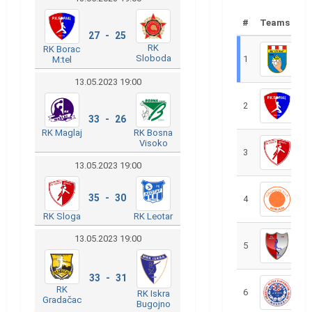
#
Teams
27 - 25
RK
RK Borac
Sloboda
1
R
M:tel
13.05.2023 19:00
2
R
33 - 26
RK Maglaj
RK Bosna
Visoko
3
R
13.05.2023 19:00
35 - 30
4
R
RK Sloga
RK Leotar
13.05.2023 19:00
5
R
33 - 31
RK
6
S
RK Iskra
Gradačac
Bugojno