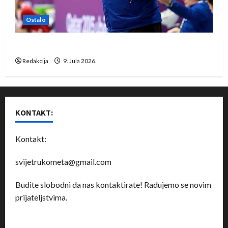
Ostalo
Dragan Marković preuzeo tuniški Club Africain
Redakcija
9. Jula 2026.
KONTAKT:
Kontakt:
svijetrukometa@gmail.com
Budite slobodni da nas kontaktirate! Radujemo se novim
prijateljstvima.