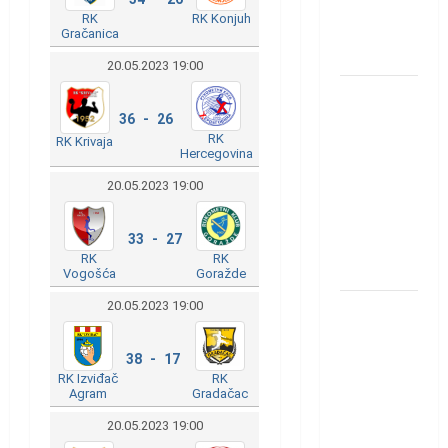
u grupi
RK
RK Konjuh
Evropske
Gračanica
lige
20.05.2023 19:00
IHF ukinuo
suspenziju:
36 - 26
RK
RK Krivaja
Rusija i
Hercegovina
Bjelorusija
20.05.2023 19:00
vraćaju se
u
33 - 27
međunarodni
RK
RK
rukomet
Vogošća
Goražde
20.05.2023 19:00
Kentin
Mahé
novo
38 - 17
RK
RK Izviđač
pojačanje
Gradačac
Agram
Rhein-
20.05.2023 19:00
Neckar